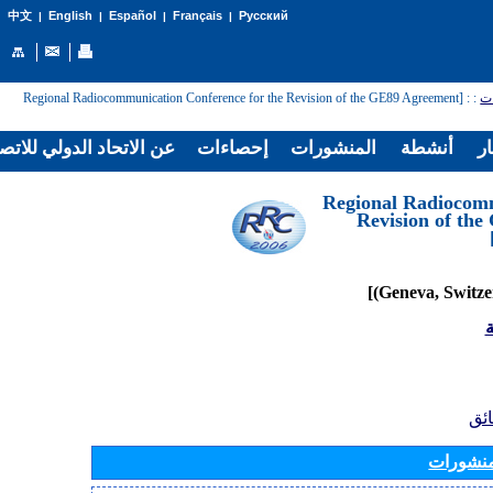
English
Español
Français
Русский
中文
|
|
|
|
: [Regional Radiocommunication Conference for the Revision of the GE89 Agreement
:
ات
ار
أنشطة
المنشورات
إحصاءات
عن الاتحاد الدولي للاتص
[Regional Radiocom
Revision of th
ة
ائق
منشورات