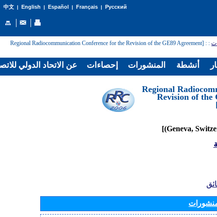
English
Español
Français
Русский
中文
|
|
|
|
: [Regional Radiocommunication Conference for the Revision of the GE89 Agreement
:
ات
ار
أنشطة
المنشورات
إحصاءات
عن الاتحاد الدولي للاتص
[Regional Radiocom
Revision of th
ة
ائق
منشورات