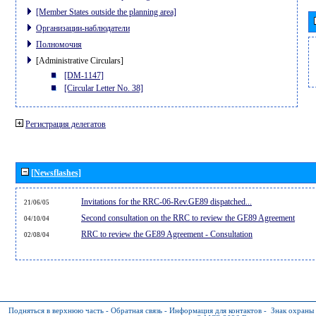
[Member States outside the planning area]
Организации-наблюдатели
Полномочия
[Administrative Circulars]
[DM-1147]
[Circular Letter No. 38]
Регистрация делегатов
[Newsflashes]
Invitations for the RRC-06-Rev.GE89 dispatched...
21/06/05
Second consultation on the RRC to review the GE89 Agreement
04/10/04
RRC to review the GE89 Agreement - Consultation
02/08/04
Подняться в верхнюю часть
-
Обратная связь
-
Информация для контактов
-
Знак охраны