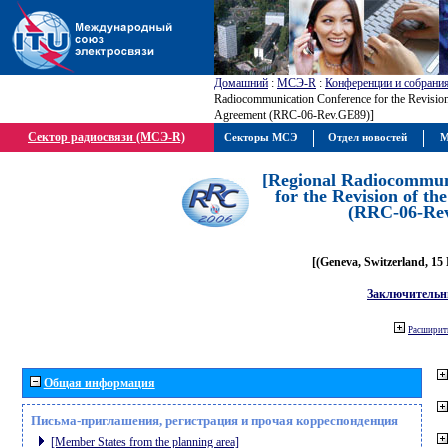
Домашний
:
МСЭ-R
:
Конференции и собрани
Radiocommunication Conference for the Revisio
Agreement (RRC-06-Rev.GE89)]
Сектор радиосвязи (МСЭ-R)
Секторы МСЭ
Отдел новостей
М
[Regional Radiocommun
for the Revision of t
(RRC-06-Re
[(Geneva, Switzerland, 15
Заключительн
Расширить
Общая информация
Письма-приглашения, регистрация и прочая корреспонденция
[Member States from the planning area]