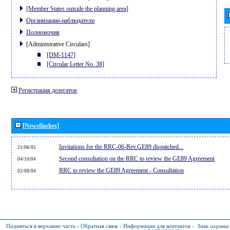
[Member States outside the planning area]
Организации-наблюдатели
Полномочия
[Administrative Circulars]
[DM-1147]
[Circular Letter No. 38]
Регистрация делегатов
[Newsflashes]
Invitations for the RRC-06-Rev.GE89 dispatched...
21/06/05
Second consultation on the RRC to review the GE89 Agreement
04/10/04
RRC to review the GE89 Agreement - Consultation
02/08/04
Подняться в верхнюю часть
-
Обратная связь
-
Информация для контактов
-
Знак охраны