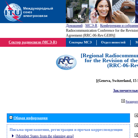
Домашний
:
МСЭ-R
:
Конференции и собрани
Radiocommunication Conference for the Revisio
Agreement (RRC-06-Rev.GE89)]
Сектор радиосвязи (МСЭ-R)
Секторы МСЭ
Отдел новостей
М
[Regional Radiocommun
for the Revision of t
(RRC-06-Re
[(Geneva, Switzerland, 15
Заключительн
Расширить
Общая информация
Письма-приглашения, регистрация и прочая корреспонденция
[Member States from the planning area]