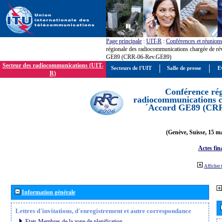
Page principale
:
UIT-R
:
Conférences et réunion
régionale des radiocommunications chargée de ré
GE89 (CRR-06-Rev.GE89)
Secteur des radiocommunications (UIT-
Secteurs de l'UIT
Salle de presse
E
R)
Conférence rég
radiocommunications ch
´Accord GE89 (CR
(Genève, Suisse, 15 ma
Actes fin
Afficher 
Information générale
Lettres d´invitations, d´enregistrement et autre correspondance
Etats Membres de la zone de planification