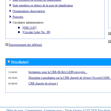
Etats membres en dehors de la zone de planification
Organisations observatrices
Pouvoirs
Circulaires administratives
[DM-1147]
[Circular Letter No. 38]
Enregistrement des délégués
[Newsflashes]
Invitations pour la CRR-06-Rév.GE89 envoyées...
21/06/05
Deuxième consultation sur la CRR chargée de réviser l'Accord GE89..
04/10/04
CRR chargée de réviser l
02/08/04
Début de page
-
Commentaires
-
Contactez-nous
-
Droits d'auteur © UIT 2026
Tous droits