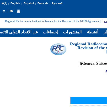
English
Español
Français
Русский
中文
|
|
|
|
: [Regional Radiocommunication Conference for the Revision of the GE89 Agreement
:
ات
ار
أنشطة
المنشورات
إحصاءات
عن الاتحاد الدولي للاتص
[Regional Radiocom
Revision of th
ة