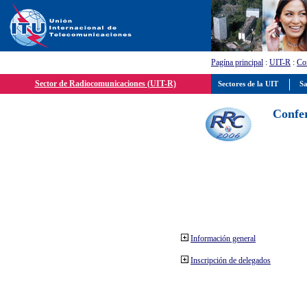
Pagína principal
:
UIT-R
:
Con
Sector de Radiocomunicaciones (UIT-R)
Sectores de la UIT
Sa
Confer
Información general
Inscripción de delegados