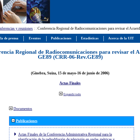
ferencias y reuniones
:
: Conferencia Regional de Radiocomunicaciones para revisar el Ac
la de prensa
Eventos
Publicaciones
Estadísticas
Acerca de la UIT
encia Regional de Radiocomunicaciones para revisar el 
GE89 (CRR-06-Rev.GE89)
(Ginebra, Suiza, 15 de mayo-16 de junio de 2006)
Actas Finales
Expandir todo
Documentos
Publicaciones
Actas Finales de la Conferencia Administrativa Regional para la
planificación de la radiodifusión de televisión en ondas métricas y