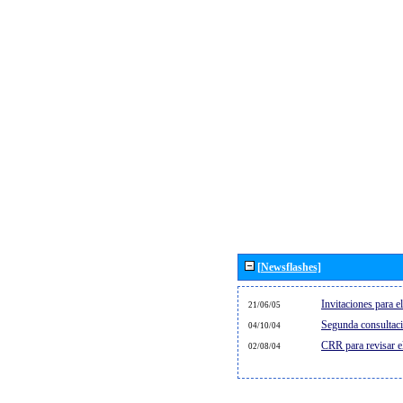
[Newsflashes]
Invitaciones para 
21/06/05
Segunda consultaci
04/10/04
CRR para revisar 
02/08/04