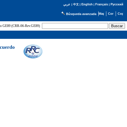
English
Français
Русский
عربي
|
中文
|
|
|
Búsqueda avanzada
uerdo GE89 (CRR-06-Rev.GE89)
Acuerdo