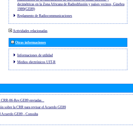
decimétricas en la Zona Africana de Radiodifusión y países vecinos, Ginebra
1989(GE89)
Reglamento de Radiocommunicaciones
Actividades relacionadas
Otras informaciones
Informaciones de utilidad
Medios electrónicos UIT-R
el CRR-06-Rev.GE89 enviadas...
ón sobre la CRR para revisar el Acuerdo GE89
el Acuerdo GE89 - Consulta