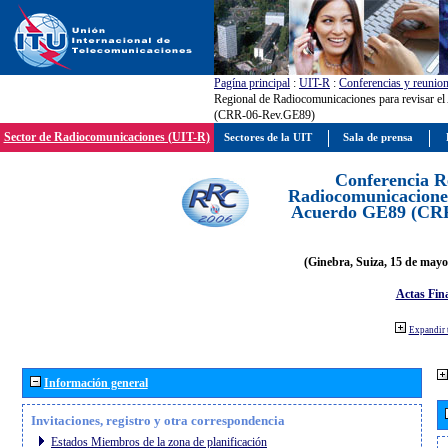
Pagína principal
:
UIT-R
:
Conferencias y reunio
Regional de Radiocomunicaciones para revisar e
(CRR-06-Rev.GE89)
Sector de Radiocomunicaciones (UIT-R)
Sectores de la UIT
Sala de prensa
Conferencia R
Radiocomunicaciones
Acuerdo GE89 (CR
(Ginebra, Suiza, 15 de mayo
Actas Fina
Expandir 
Información general
Invitaciones, registro y otra correspondencia
Estados Miembros de la zona de planificación