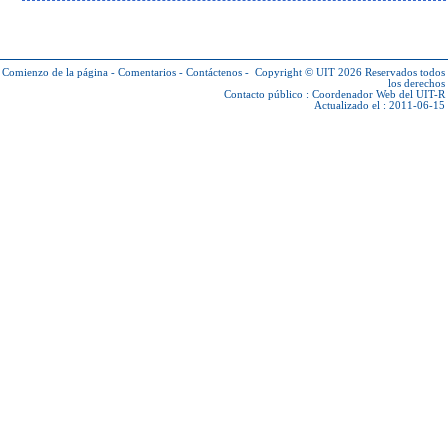
Comienzo de la página
-
Comentarios
-
Contáctenos
-
Copyright © UIT 2026
Reservados todos
los derechos
Contacto público :
Coordenador Web del UIT-R
Actualizado el : 2011-06-15