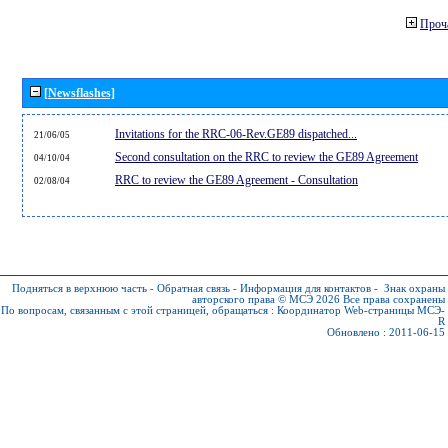
Проч
[Newsflashes]
Invitations for the RRC-06-Rev.GE89 dispatched...
21/06/05
Second consultation on the RRC to review the GE89 Agreement
04/10/04
RRC to review the GE89 Agreement - Consultation
02/08/04
Подняться в верхнюю часть
-
Обратная связь
-
Информация для контактов
-
Знак охраны
авторского права © МСЭ 2026
Все права сохранены
По вопросам, связанным с этой страницей, обращаться :
Координатор Web-страницы МСЭ-
R
Обновлено : 2011-06-15