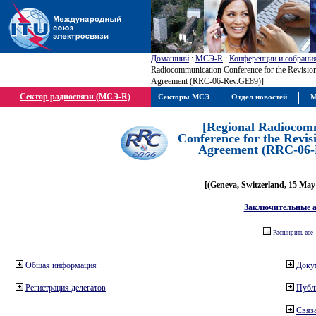
Домашний
:
МСЭ-R
:
Конференции и собрани
Radiocommunication Conference for the Revisio
Agreement (RRC-06-Rev.GE89)]
Сектор радиосвязи (МСЭ-R)
Секторы МСЭ
Отдел новостей
М
[Regional Radiocom
Conference for the Revis
Agreement (RRC-06-
[(Geneva, Switzerland, 15 May
Заключительные 
Расширить все
Общая информация
Доку
Регистрация делегатов
Публ
Связа