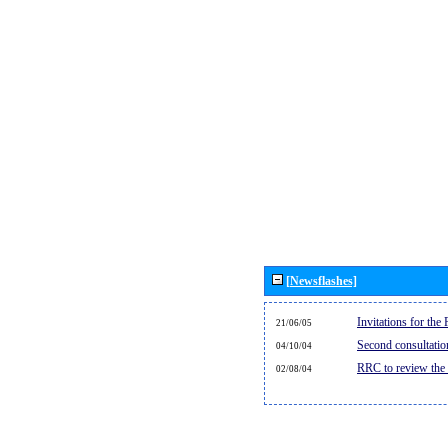
[Newsflashes]
Invitations for th
21/06/05
Second consultati
04/10/04
RRC to review the
02/08/04