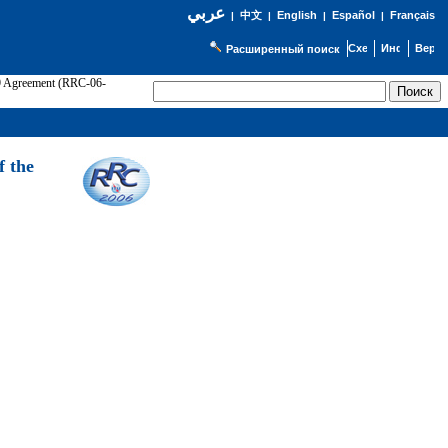
عربي
English
Español
Français
|
中文
|
|
|
Расширенный поиск
89 Agreement (RRC-06-
Э
f the