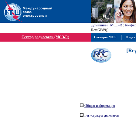
Домашний
:
МСЭ-R
:
Конфер
Rev.GE89)]
Сектор радиосвязи (МСЭ-R)
Секторы МСЭ
Отдел 
[Re
Общая информация
Регистрация делегатов