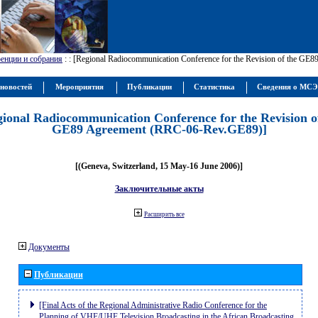
енции и собрания
:
: [Regional Radiocommunication Conference for the Revision of the GE
новостей
Мероприятия
Публикации
Статистика
Сведения о МС
gional Radiocommunication Conference for the Revision o
GE89 Agreement (RRC-06-Rev.GE89)]
[(Geneva, Switzerland, 15 May-16 June 2006)]
Заключительные акты
Расширить все
Документы
Публикации
[Final Acts of the Regional Administrative Radio Conference for the
Planning of VHF/UHF Television Broadcasting in the African Broadcasting