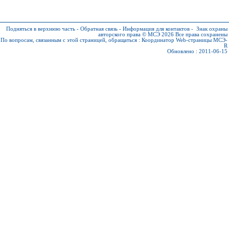
Подняться в верхнюю часть
-
Обратная связь
-
Информация для контактов
-
Знак охраны
авторского права © МСЭ 2026
Все права сохранены
По вопросам, связанным с этой страницей, обращаться :
Координатор Web-страницы МСЭ-
R
Обновлено : 2011-06-15