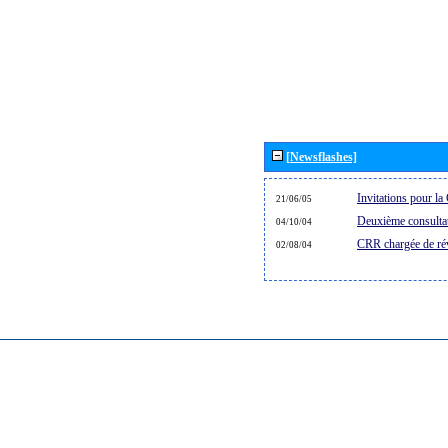
[Newsflashes]
Invitations pour 
21/06/05
Deuxième consultat
04/10/04
CRR chargée de rév
02/08/04