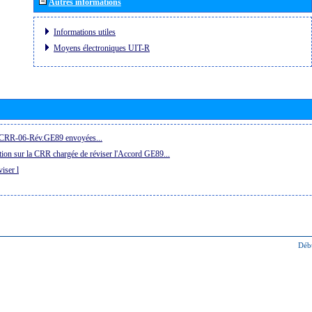
Autres informations
Informations utiles
Moyens électroniques UIT-R
la CRR-06-Rév.GE89 envoyées...
ion sur la CRR chargée de réviser l'Accord GE89...
iser l
Déb