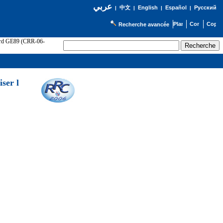
عربي
English
Español
Русский
|
中文
|
|
|
Recherche avancée
cord GE89 (CRR-06-
ser l