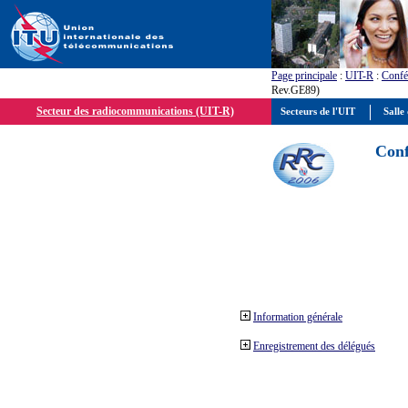
Page principale
:
UIT-R
:
Confé
Rev.GE89)
Secteur des radiocommunications (UIT-R)
Secteurs de l'UIT
Salle 
Conf
Information générale
Enregistrement des délégués