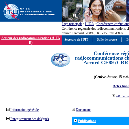
Page principale
:
UIT-R
:
Conférences et réunion
Conférence régionale des radiocommunications c
réviser l´Accord GE89 (CRR-06-Rev.GE89)
Secteur des radiocommunications (UIT-
Secteurs de l'UIT
Salle de presse
E
R)
Conférence régi
radiocommunications cha
´Accord GE89 (CRR
(Genève, Suisse, 15 mai
Actes final
Afficher to
Information générale
Documents
Enregistrement des délégués
Publications