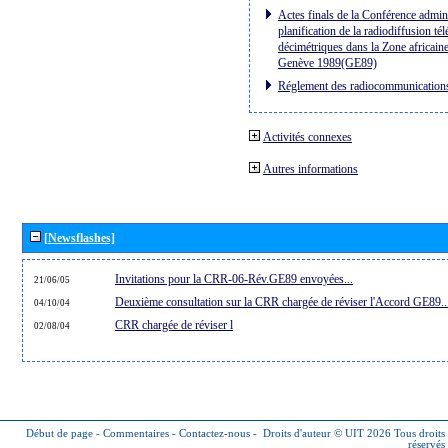
Actes finals de la Conférence admini
planification de la radiodiffusion té
décimétriques dans la Zone africaine
Genève 1989(GE89)
Réglement des radiocommunication
Activités connexes
Autres informations
[Newsflashes]
Invitations pour la CRR-06-Rév.GE89 envoyées...
21/06/05
Deuxième consultation sur la CRR chargée de réviser l'Accord GE89..
04/10/04
CRR chargée de réviser l
02/08/04
Début de page
-
Commentaires
-
Contactez-nous
-
Droits d'auteur © UIT 2026
Tous droits
réservés