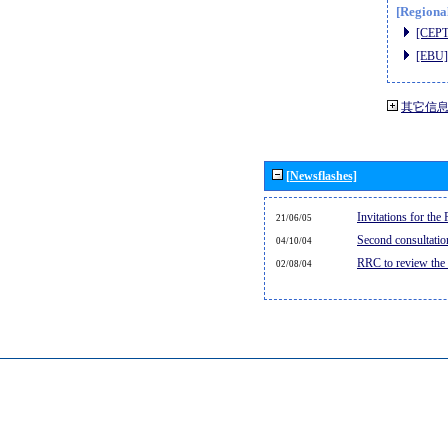
[Regiona
[CEPT
[EBU]
其它信
[Newsflashes]
Invitations for th
21/06/05
Second consultati
04/10/04
RRC to review the
02/08/04