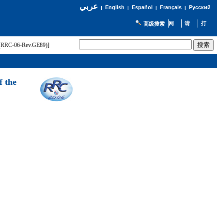
عربي
English
Español
Français
Русский
|
|
|
|
高级搜索
t (RRC-06-Rev.GE89)]
f the