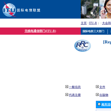
主页
:
ITU-R
； :
大会和
无线电通信部门(ITU-R)
国际电联三大部门
[Re
一般信息
文件
代表注册
出版物
相关活