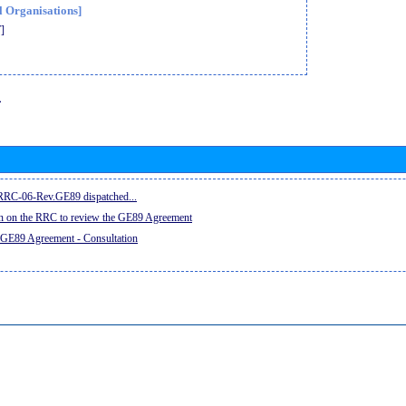
l Organisations]
]
息
e RRC-06-Rev.GE89 dispatched...
on on the RRC to review the GE89 Agreement
 GE89 Agreement - Consultation