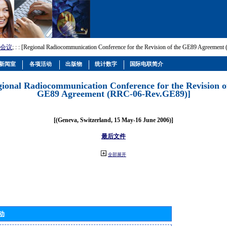
会议
; :
: [Regional Radiocommunication Conference for the Revision of the GE89 Agreemen
新闻室
各项活动
出版物
统计数字
国际电联简介
gional Radiocommunication Conference for the Revision o
GE89 Agreement (RRC-06-Rev.GE89)]
[(Geneva, Switzerland, 15 May-16 June 2006)]
最后文件
全部展开
动