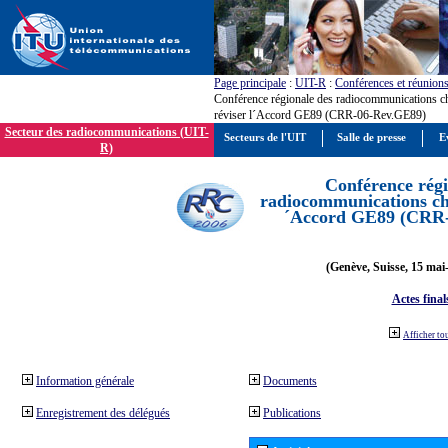
Page principale
:
UIT-R
:
Conférences et réunion
Conférence régionale des radiocommunications c
réviser l´Accord GE89 (CRR-06-Rev.GE89)
Secteur des radiocommunications (UIT-
Secteurs de l'UIT
Salle de presse
E
R)
Conférence régi
radiocommunications cha
´Accord GE89 (CRR
(Genève, Suisse, 15 mai
Actes final
Afficher to
Information générale
Documents
Enregistrement des délégués
Publications