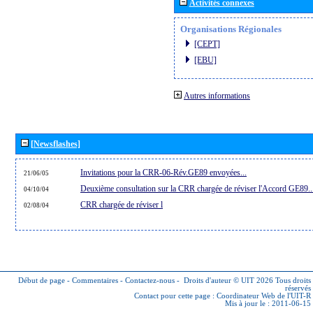
Activités connexes
Organisations Régionales
[CEPT]
[EBU]
Autres informations
[Newsflashes]
Invitations pour la CRR-06-Rév.GE89 envoyées...
21/06/05
Deuxième consultation sur la CRR chargée de réviser l'Accord GE89..
04/10/04
CRR chargée de réviser l
02/08/04
Début de page
-
Commentaires
-
Contactez-nous
-
Droits d'auteur © UIT 2026
Tous droits
réservés
Contact pour cette page :
Coordinateur Web de l'UIT-R
Mis à jour le : 2011-06-15