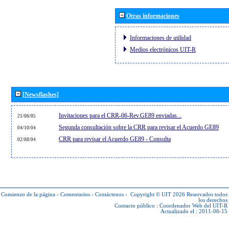
Otras informaciones
Informaciones de utilidad
Medios electrónicos UIT-R
[Newsflashes]
Invitaciones para el CRR-06-Rev.GE89 enviadas...
21/06/05
Segunda consultación sobre la CRR para revisar el Acuerdo GE89
04/10/04
CRR para revisar el Acuerdo GE89 - Consulta
02/08/04
Comienzo de la página
-
Comentarios
-
Contáctenos
-
Copyright © UIT 2026
Reservados todos
los derechos
Contacto público :
Coordenador Web del UIT-R
Actualizado el : 2011-06-15