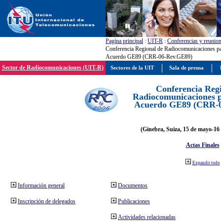
Pagína principal
:
UIT-R
:
Conferencias y reunio
Conferencia Regional de Radiocomunicaciones par
Acuerdo GE89 (CRR-06-Rev.GE89)
Sector de Radiocomunicaciones (UIT-R)
Sectores de la UIT
Sala de prensa
Conferencia Reg
Radiocomunicaciones pa
Acuerdo GE89 (CRR-
(Ginebra, Suiza, 15 de mayo-16 
Actas Finales
Expandir todo
Información general
Documentos
Inscripción de delegados
Publicaciones
Actividades relacionadas