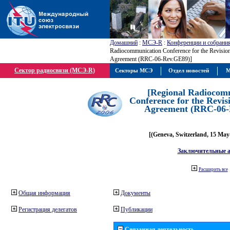
Домашний
:
МСЭ-R
:
Конференции и собрани
Radiocommunication Conference for the Revisio
Agreement (RRC-06-Rev.GE89)]
Сектор радиосвязи (МСЭ-R)
Секторы МСЭ
Отдел новостей
М
[Regional Radiocom
Conference for the Revis
Agreement (RRC-06-
[(Geneva, Switzerland, 15 May
Заключительные 
Расширить все
Общая информация
Документы
Регистрация делегатов
Публикации
Связанная деятельность