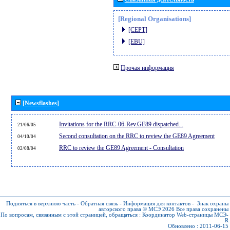
[Regional Organisations]
[CEPT]
[EBU]
Прочая информация
[Newsflashes]
Invitations for the RRC-06-Rev.GE89 dispatched...
21/06/05
Second consultation on the RRC to review the GE89 Agreement
04/10/04
RRC to review the GE89 Agreement - Consultation
02/08/04
Подняться в верхнюю часть
-
Обратная связь
-
Информация для контактов
-
Знак охраны
авторского права © МСЭ 2026
Все права сохранены
По вопросам, связанным с этой страницей, обращаться :
Координатор Web-страницы МСЭ-
R
Обновлено : 2011-06-15