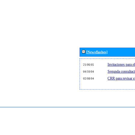
[Newsflashes]
Invitaciones para 
21/06/05
Segunda consultaci
04/10/04
CRR para revisar 
02/08/04