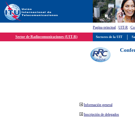
Pagína principal
:
UIT-R
:
Con
Sector de Radiocomunicaciones (UIT-R)
Sectores de la UIT
Sa
Confer
Información general
Inscripción de delegados