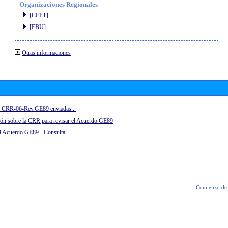
Organizaciones Regionales
[CEPT]
[EBU]
Otras informaciones
el CRR-06-Rev.GE89 enviadas...
ón sobre la CRR para revisar el Acuerdo GE89
el Acuerdo GE89 - Consulta
Comienzo de 