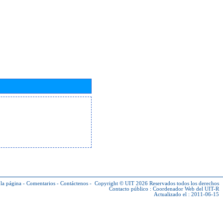
la página
-
Comentarios
-
Contáctenos
-
Copyright © UIT 2026
Reservados todos los derechos
Contacto público :
Coordenador Web del UIT-R
Actualizado el : 2011-06-15