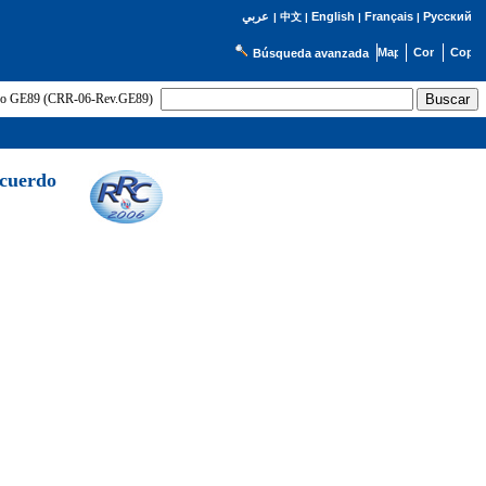
English
Français
Русский
عربي
|
中文
|
|
|
Búsqueda avanzada
uerdo GE89 (CRR-06-Rev.GE89)
Acuerdo