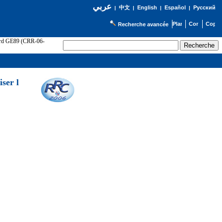
عربي
English
Español
Русский
|
中文
|
|
|
Recherche avancée
cord GE89 (CRR-06-
ser l