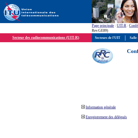
Page principale
:
UIT-R
:
Confé
Rev.GE89)
Secteur des radiocommunications (UIT-R)
Secteurs de l'UIT
Salle 
Conf
Information générale
Enregistrement des délégués