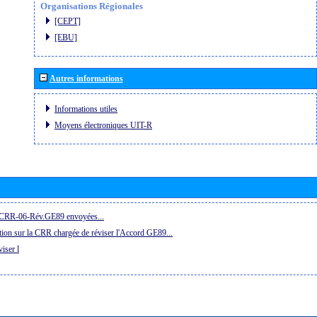
Organisations Régionales
[CEPT]
[EBU]
Autres informations
Informations utiles
Moyens électroniques UIT-R
la CRR-06-Rév.GE89 envoyées...
ion sur la CRR chargée de réviser l'Accord GE89...
iser l