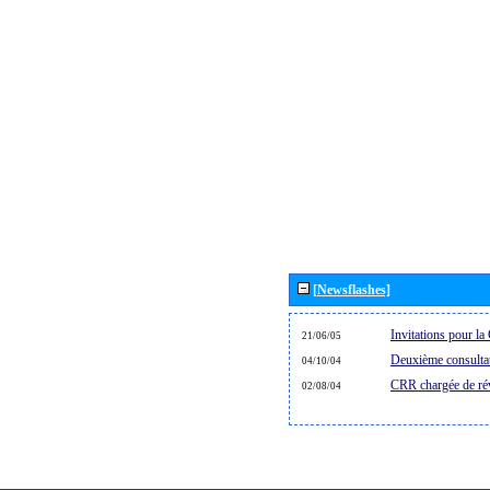
[Newsflashes]
Invitations pour 
21/06/05
Deuxième consultat
04/10/04
CRR chargée de rév
02/08/04