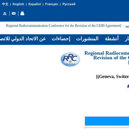
English
Español
Français
Русский
中文
|
|
|
|
: [Regional Radiocommunication Conference for the Revision of the GE89 Agreement
:
ات
ار
أنشطة
المنشورات
إحصاءات
عن الاتحاد الدولي للاتص
[Regional Radiocom
Revision of th
ة