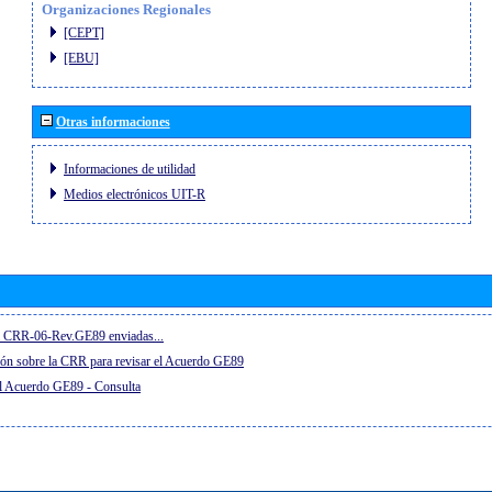
Organizaciones Regionales
[CEPT]
[EBU]
Otras informaciones
Informaciones de utilidad
Medios electrónicos UIT-R
el CRR-06-Rev.GE89 enviadas...
ón sobre la CRR para revisar el Acuerdo GE89
el Acuerdo GE89 - Consulta