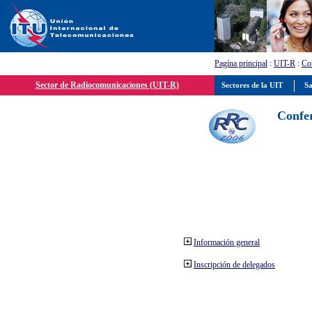
Pagína principal
:
UIT-R
:
Con
Sector de Radiocomunicaciones (UIT-R)
Sectores de la UIT
Sa
Confer
Información general
Inscripción de delegados