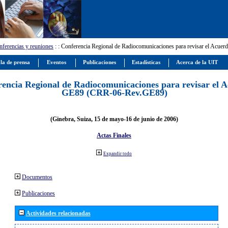
ferencias y reuniones
:
: Conferencia Regional de Radiocomunicaciones para revisar el Ac
la de prensa
Eventos
Publicaciones
Estadísticas
Acerca de la UIT
encia Regional de Radiocomunicaciones para revisar el 
GE89 (CRR-06-Rev.GE89)
(Ginebra, Suiza, 15 de mayo-16 de junio de 2006)
Actas Finales
Expandir todo
Documentos
Publicaciones
Actividades relacionadas