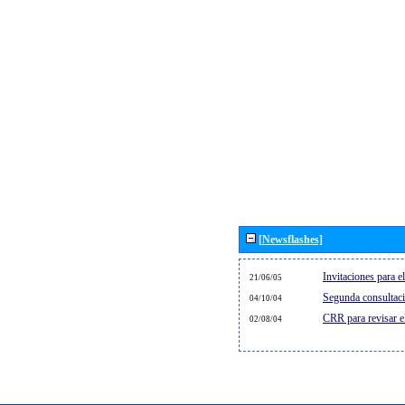
[Newsflashes]
Invitaciones para 
21/06/05
Segunda consultaci
04/10/04
CRR para revisar 
02/08/04