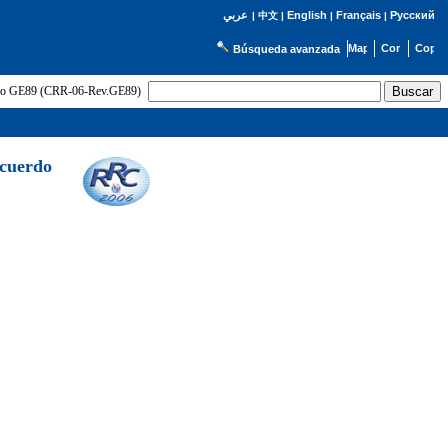
English
Français
Русский
عربي
|
中文
|
|
|
Búsqueda avanzada
uerdo GE89 (CRR-06-Rev.GE89)
Acuerdo