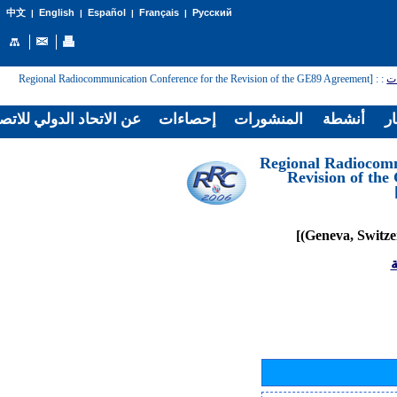
English
Español
Français
Русский
中文
|
|
|
|
: [Regional Radiocommunication Conference for the Revision of the GE89 Agreement
:
ات
ار
أنشطة
المنشورات
إحصاءات
عن الاتحاد الدولي للاتص
[Regional Radiocom
Revision of th
ة