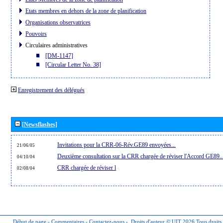
Etats membres en dehors de la zone de planification
Organisations observatrices
Pouvoirs
Circulaires administratives
[DM-1147]
[Circular Letter No. 38]
Enregistrement des délégués
[Newsflashes]
Invitations pour la CRR-06-Rév.GE89 envoyées...
21/06/05
Deuxième consultation sur la CRR chargée de réviser l'Accord GE89..
04/10/04
CRR chargée de réviser l
02/08/04
Début de page
-
Commentaires
-
Contactez-nous
-
Droits d'auteur © UIT 2026
Tous droits