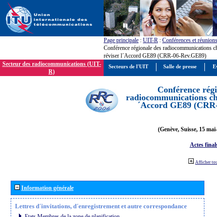
Page principale
:
UIT-R
:
Conférences et réunion
Conférence régionale des radiocommunications c
réviser l´Accord GE89 (CRR-06-Rev.GE89)
Secteur des radiocommunications (UIT-
Secteurs de l'UIT
Salle de presse
E
R)
Conférence régi
radiocommunications cha
´Accord GE89 (CRR
(Genève, Suisse, 15 mai
Actes final
Afficher to
Information générale
Lettres d´invitations, d´enregistrement et autre correspondance
Etats Membres de la zone de planification