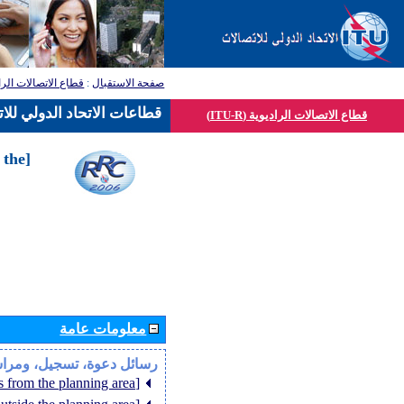
قطاع الاتصالات الرا
:
صفحة الاستقبال
قطاعات الاتحاد الدولي للا
قطاع الاتصالات الراديوية (ITU-R)
 the
معلومات عامة
رسائل دعوة، تسجيل، ومرا
[Member States from the planning area]