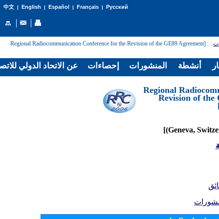
English
Español
Français
Русский
中文
|
|
|
|
: [Regional Radiocommunication Conference for the Revision of the GE89 Agreement
:
ات
ار
أنشطة
المنشورات
إحصاءات
عن الاتحاد الدولي للاتص
[Regional Radiocom
Revision of th
ة
ائق
نشورات