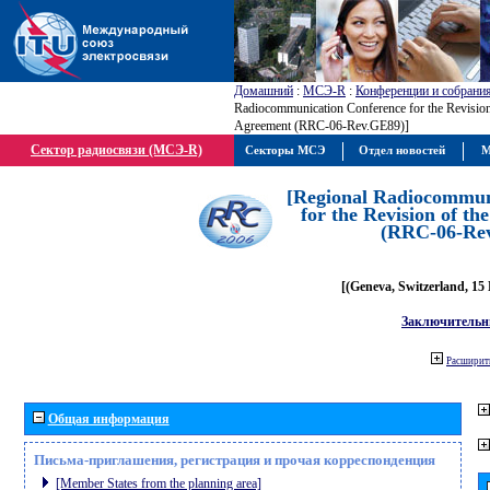
Домашний
:
МСЭ-R
:
Конференции и собрани
Radiocommunication Conference for the Revisio
Agreement (RRC-06-Rev.GE89)]
Сектор радиосвязи (МСЭ-R)
Секторы МСЭ
Отдел новостей
М
[Regional Radiocommun
for the Revision of t
(RRC-06-Re
[(Geneva, Switzerland, 15
Заключительн
Расширить
Общая информация
Письма-приглашения, регистрация и прочая корреспонденция
[Member States from the planning area]