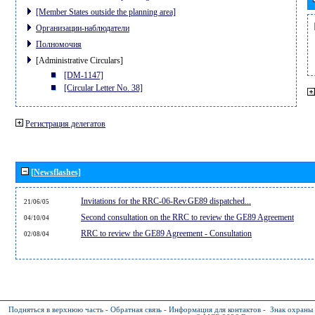
[Member States outside the planning area]
Организации-наблюдатели
Полномочия
[Administrative Circulars]
[DM-1147]
[Circular Letter No. 38]
Регистрация делегатов
[Newsflashes]
Invitations for the RRC-06-Rev.GE89 dispatched...
21/06/05
Second consultation on the RRC to review the GE89 Agreement
04/10/04
RRC to review the GE89 Agreement - Consultation
02/08/04
Подняться в верхнюю часть
-
Обратная связь
-
Информация для контактов
-
Знак охраны