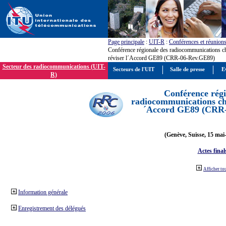
Page principale
:
UIT-R
:
Conférences et réunion
Conférence régionale des radiocommunications c
réviser l´Accord GE89 (CRR-06-Rev.GE89)
Secteur des radiocommunications (UIT-
Secteurs de l'UIT
Salle de presse
E
R)
Conférence régi
radiocommunications cha
´Accord GE89 (CRR
(Genève, Suisse, 15 mai
Actes final
Afficher to
Information générale
Enregistrement des délégués