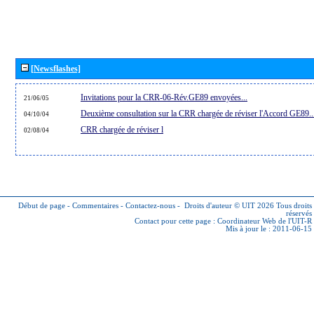
[Newsflashes]
Invitations pour la CRR-06-Rév.GE89 envoyées...
21/06/05
Deuxième consultation sur la CRR chargée de réviser l'Accord GE89..
04/10/04
CRR chargée de réviser l
02/08/04
Début de page
-
Commentaires
-
Contactez-nous
-
Droits d'auteur © UIT 2026
Tous droits
réservés
Contact pour cette page :
Coordinateur Web de l'UIT-R
Mis à jour le : 2011-06-15