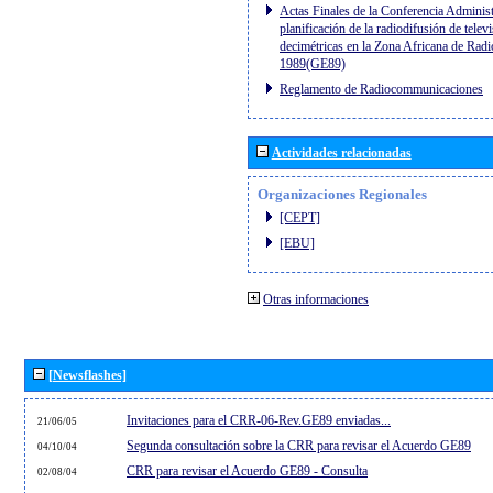
Actas Finales de la Conferencia Administ
planificación de la radiodifusión de telev
decimétricas en la Zona Africana de Radi
1989(GE89)
Reglamento de Radiocommunicaciones
Actividades relacionadas
Organizaciones Regionales
[CEPT]
[EBU]
Otras informaciones
[Newsflashes]
Invitaciones para el CRR-06-Rev.GE89 enviadas...
21/06/05
Segunda consultación sobre la CRR para revisar el Acuerdo GE89
04/10/04
CRR para revisar el Acuerdo GE89 - Consulta
02/08/04