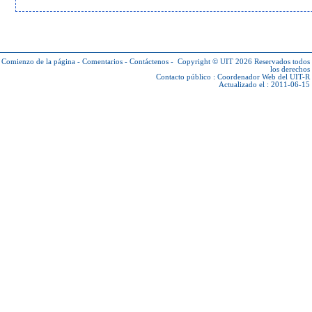
Comienzo de la página
-
Comentarios
-
Contáctenos
-
Copyright © UIT 2026
Reservados todos
los derechos
Contacto público :
Coordenador Web del UIT-R
Actualizado el : 2011-06-15