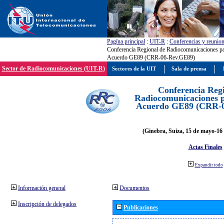
Pagína principal
:
UIT-R
:
Conferencias y reunio
Conferencia Regional de Radiocomunicaciones par
Acuerdo GE89 (CRR-06-Rev.GE89)
Sector de Radiocomunicaciones (UIT-R)
Sectores de la UIT
Sala de prensa
Conferencia Reg
Radiocomunicaciones pa
Acuerdo GE89 (CRR-
(Ginebra, Suiza, 15 de mayo-16 
Actas Finales
Expandir todo
Información general
Documentos
Inscripción de delegados
Publicaciones