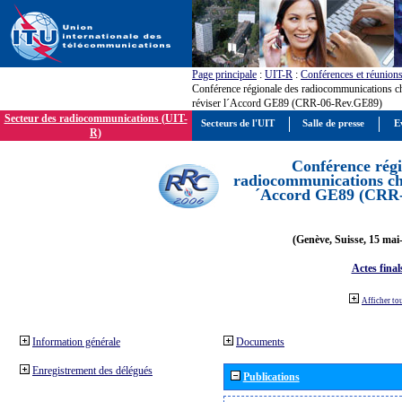
Page principale
:
UIT-R
:
Conférences et réunion
Conférence régionale des radiocommunications c
réviser l´Accord GE89 (CRR-06-Rev.GE89)
Secteur des radiocommunications (UIT-
Secteurs de l'UIT
Salle de presse
E
R)
Conférence régi
radiocommunications cha
´Accord GE89 (CRR
(Genève, Suisse, 15 mai
Actes final
Afficher to
Information générale
Documents
Enregistrement des délégués
Publications