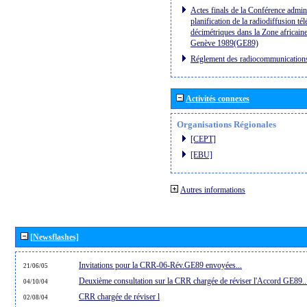
Actes finals de la Conférence admini
planification de la radiodiffusion té
décimétriques dans la Zone africaine
Genève 1989(GE89)
Réglement des radiocommunication
Activités connexes
Organisations Régionales
[CEPT]
[EBU]
Autres informations
[Newsflashes]
Invitations pour la CRR-06-Rév.GE89 envoyées...
21/06/05
Deuxième consultation sur la CRR chargée de réviser l'Accord GE89..
04/10/04
CRR chargée de réviser l
02/08/04