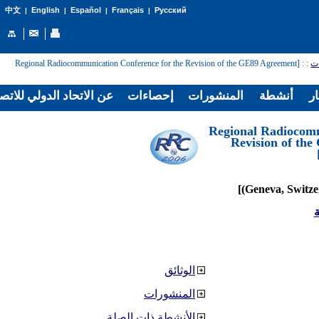
English
Español
Français
Русский
中文
|
|
|
|
: [Regional Radiocommunication Conference for the Revision of the GE89 Agreement
:
ات
ار
أنشطة
المنشورات
إحصاءات
عن الاتحاد الدولي للاتص
[Regional Radiocom
Revision of th
ة
الوثائق
المنشورات
الأنشطة ذات الصلة