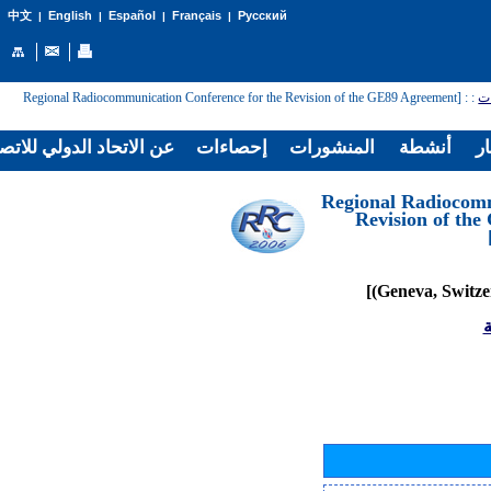
English
Español
Français
Русский
中文
|
|
|
|
: [Regional Radiocommunication Conference for the Revision of the GE89 Agreement
:
ات
ار
أنشطة
المنشورات
إحصاءات
عن الاتحاد الدولي للاتص
[Regional Radiocom
Revision of th
ة