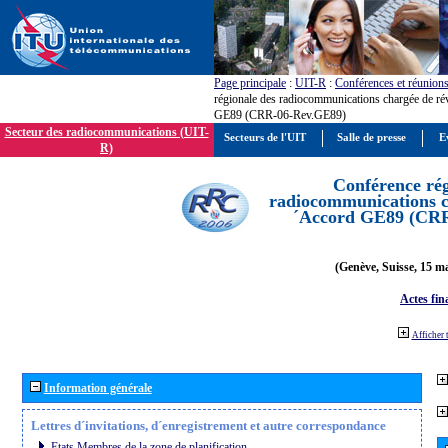
Page principale
:
UIT-R
:
Conférences et réunion
régionale des radiocommunications chargée de ré
GE89 (CRR-06-Rev.GE89)
Secteur des radiocommunications (UIT-
Secteurs de l'UIT
Salle de presse
E
R)
Conférence rég
radiocommunications ch
´Accord GE89 (CR
(Genève, Suisse, 15 ma
Actes fin
Afficher 
Information générale
Lettres d´invitations, d´enregistrement et autre correspondance
Etats Membres de la zone de planification