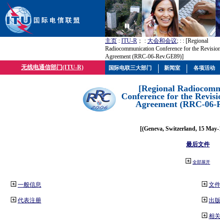
主页
:
ITU-R
； :
大会和会议
; :
: [Regional
Radiocommunication Conference for the Revisio
Agreement (RRC-06-Rev.GE89)]
无线电通信部门(ITU-R)
国际电联三大部门
新闻室
各项活动
[Regional Radiocomm
Conference for the Revisi
Agreement (RRC-06-
[(Geneva, Switzerland, 15 May-
最后文件
全部展开
一般信息
文
代表注册
出
相