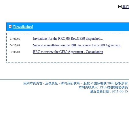
其
[Newsflashes]
Invitations for the RRC-06-Rev.GE89 dispatched...
21/06/05
Second consultation on the RRC to review the GE89 Agreement
04/10/04
RRC to review the GE89 Agreement - Consultation
02/08/04
回到本页页首
-
反馈意见
-
请与我们联系
-
版权 © 国际电联 2026
版权所有
本网页联系人 :
ITU-R的网络协调员
最近更新日期 : 2011-06-15