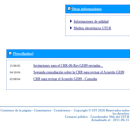
Otras informaciones
Informaciones de utilidad
Medios electrónicos UIT-R
[Newsflashes]
Invitaciones para el CRR-06-Rev.GE89 enviadas...
21/06/05
Segunda consultación sobre la CRR para revisar el Acuerdo GE89
04/10/04
CRR para revisar el Acuerdo GE89 - Consulta
02/08/04
Comienzo de la página
-
Comentarios
-
Contáctenos
-
Copyright © UIT 2026
Reservados todos
los derechos
Contacto público :
Coordenador Web del UIT-R
Actualizado el : 2011-06-15