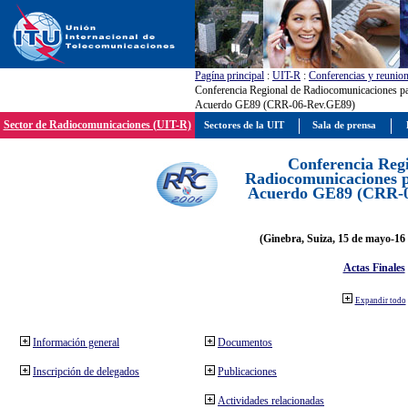
Pagína principal
:
UIT-R
:
Conferencias y reunio
Conferencia Regional de Radiocomunicaciones par
Acuerdo GE89 (CRR-06-Rev.GE89)
Sector de Radiocomunicaciones (UIT-R)
Sectores de la UIT
Sala de prensa
Conferencia Reg
Radiocomunicaciones pa
Acuerdo GE89 (CRR-
(Ginebra, Suiza, 15 de mayo-16 
Actas Finales
Expandir todo
Información general
Documentos
Inscripción de delegados
Publicaciones
Actividades relacionadas