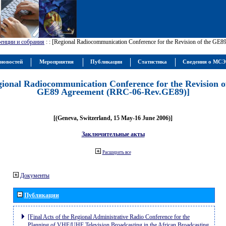
енции и собрания
:
: [Regional Radiocommunication Conference for the Revision of the GE
новостей
Мероприятия
Публикации
Статистика
Сведения о МС
gional Radiocommunication Conference for the Revision o
GE89 Agreement (RRC-06-Rev.GE89)]
[(Geneva, Switzerland, 15 May-16 June 2006)]
Заключительные акты
Расширить все
Документы
Публикации
[Final Acts of the Regional Administrative Radio Conference for the
Planning of VHF/UHF Television Broadcasting in the African Broadcasting