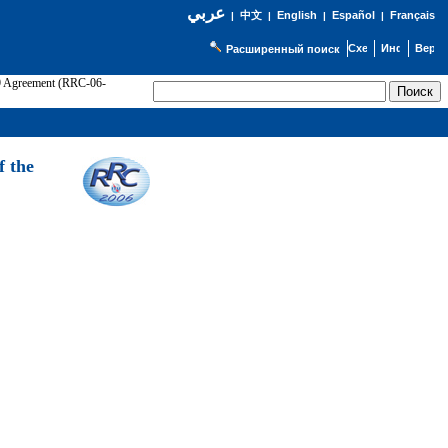
عربي
English
Español
Français
|
中文
|
|
|
Расширенный поиск
89 Agreement (RRC-06-
Э
f the