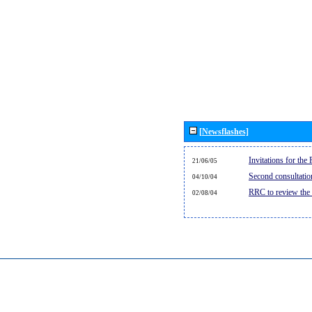
[Newsflashes]
Invitations for th
21/06/05
Second consultati
04/10/04
RRC to review the
02/08/04