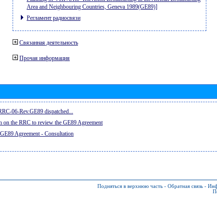
Area and Neighbouring Countries, Geneva 1989(GE89)]
Регламент радиосвязи
Связанная деятельность
Прочая информация
e RRC-06-Rev.GE89 dispatched...
on on the RRC to review the GE89 Agreement
 GE89 Agreement - Consultation
Подняться в верхнюю часть
-
Обратная связь
-
Инф
П