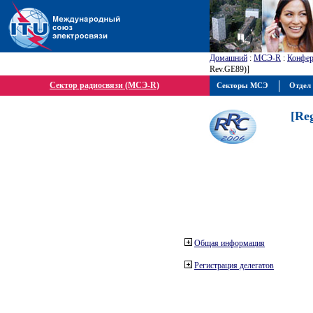
Домашний
:
МСЭ-R
:
Конфер
Rev.GE89)]
Сектор радиосвязи (МСЭ-R)
Секторы МСЭ
Отдел 
[Re
Общая информация
Регистрация делегатов