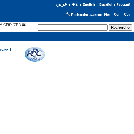
عربي
English
Español
Русский
|
中文
|
|
|
Recherche avancée
cord GE89 (CRR-06-
ser l