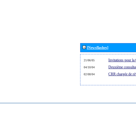
[Newsflashes]
Invitations pour 
21/06/05
Deuxième consultat
04/10/04
CRR chargée de rév
02/08/04