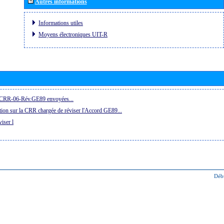
Autres informations
Informations utiles
Moyens électroniques UIT-R
la CRR-06-Rév.GE89 envoyées...
ion sur la CRR chargée de réviser l'Accord GE89...
iser l
Déb