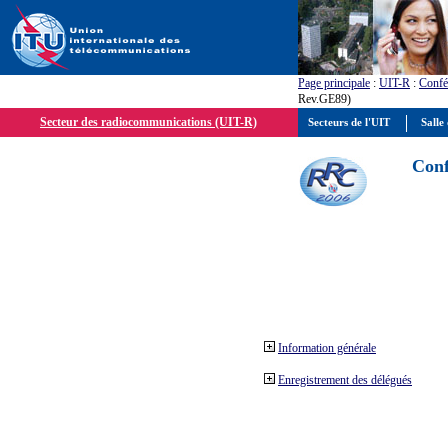
Page principale
:
UIT-R
:
Confé
Rev.GE89)
Secteur des radiocommunications (UIT-R)
Secteurs de l'UIT
Salle 
Conf
Information générale
Enregistrement des délégués