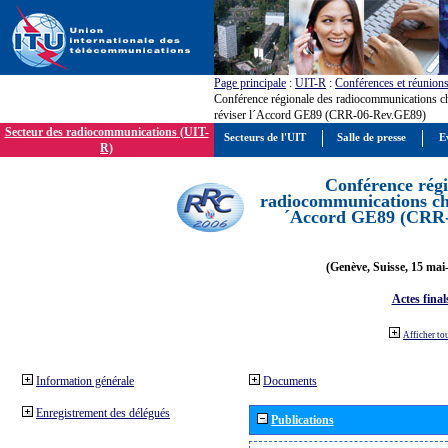
Page principale
:
UIT-R
:
Conférences et réunion
Conférence régionale des radiocommunications c
réviser l´Accord GE89 (CRR-06-Rev.GE89)
Secteur des radiocommunications (UIT-
Secteurs de l'UIT
Salle de presse
E
R)
Conférence régi
radiocommunications cha
´Accord GE89 (CRR
(Genève, Suisse, 15 mai
Actes final
Afficher to
Information générale
Documents
Enregistrement des délégués
Publications