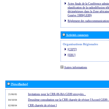
Actes finals de la Conférence admini
planification de la radiodiffusion té
décimétriques dans la Zone africaine
Genève 1989(GE89)
Réglement des radiocommunication
Activités connexes
Organisations Régionales
[CEPT]
[EBU]
Autres informations
[Newsflashes]
Invitations pour la CRR-06-Rév.GE89 envoyées...
21/06/05
Deuxième consultation sur la CRR chargée de réviser l'Accord GE89..
04/10/04
CRR chargée de réviser l
02/08/04