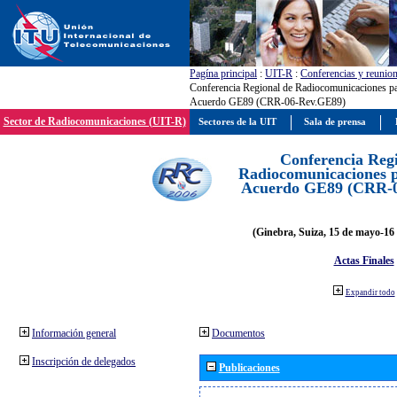
Pagína principal
:
UIT-R
:
Conferencias y reunio
Conferencia Regional de Radiocomunicaciones par
Acuerdo GE89 (CRR-06-Rev.GE89)
Sector de Radiocomunicaciones (UIT-R)
Sectores de la UIT
Sala de prensa
Conferencia Reg
Radiocomunicaciones pa
Acuerdo GE89 (CRR-
(Ginebra, Suiza, 15 de mayo-16 
Actas Finales
Expandir todo
Información general
Documentos
Inscripción de delegados
Publicaciones