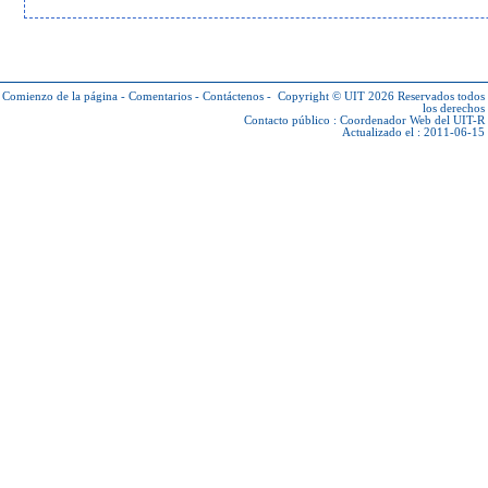
Comienzo de la página
-
Comentarios
-
Contáctenos
-
Copyright © UIT 2026
Reservados todos
los derechos
Contacto público :
Coordenador Web del UIT-R
Actualizado el : 2011-06-15