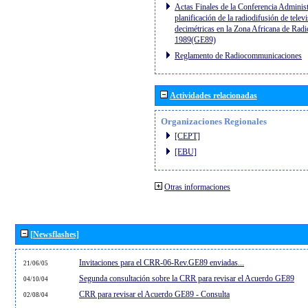
Actas Finales de la Conferencia Administ
planificación de la radiodifusión de telev
decimétricas en la Zona Africana de Radi
1989(GE89)
Reglamento de Radiocommunicaciones
Actividades relacionadas
Organizaciones Regionales
[CEPT]
[EBU]
Otras informaciones
[Newsflashes]
Invitaciones para el CRR-06-Rev.GE89 enviadas...
21/06/05
Segunda consultación sobre la CRR para revisar el Acuerdo GE89
04/10/04
CRR para revisar el Acuerdo GE89 - Consulta
02/08/04