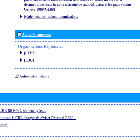
décimétriques dans la Zone africaine de radiodiffusion et les pays voisins,
Genève 1989(GE89)
Réglement des radiocommunications
Activités connexes
Organisations Régionales
[CEPT]
[EBU]
Autres informations
la CRR-06-Rév.GE89 envoyées...
ion sur la CRR chargée de réviser l'Accord GE89...
iser l