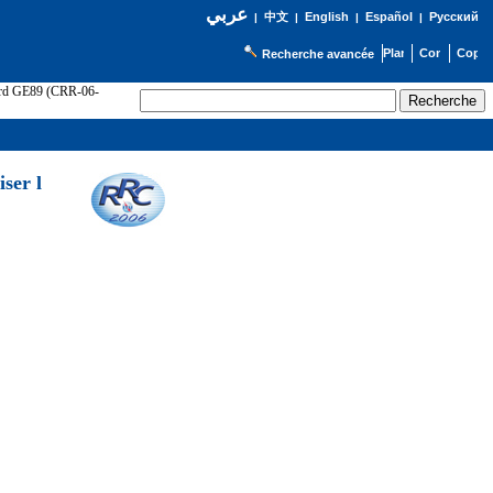
عربي
English
Español
Русский
|
中文
|
|
|
Recherche avancée
cord GE89 (CRR-06-
ser l