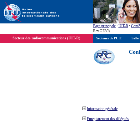
Page principale
:
UIT-R
:
Confé
Rev.GE89)
Secteur des radiocommunications (UIT-R)
Secteurs de l'UIT
Salle 
Conf
Information générale
Enregistrement des délégués