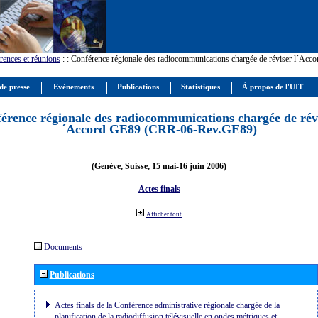
rences et réunions
:
: Conférence régionale des radiocommunications chargée de réviser l´Ac
de presse
Evénements
Publications
Statistiques
À propos de l'UIT
érence régionale des radiocommunications chargée de révi
´Accord GE89 (CRR-06-Rev.GE89)
(Genève, Suisse, 15 mai-16 juin 2006)
Actes finals
Afficher tout
Documents
Publications
Actes finals de la Conférence administrative régionale chargée de la
planification de la radiodiffusion télévisuelle en ondes métriques et