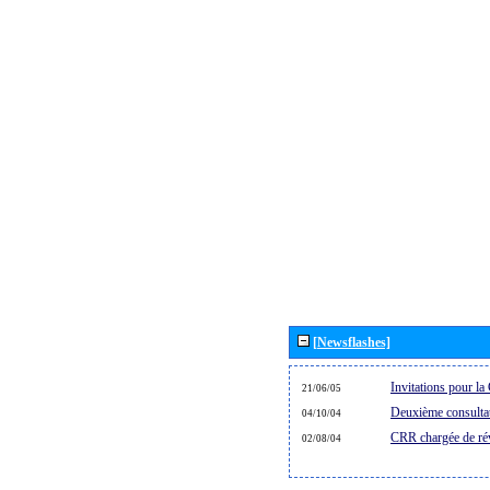
[Newsflashes]
Invitations pour 
21/06/05
Deuxième consultat
04/10/04
CRR chargée de rév
02/08/04