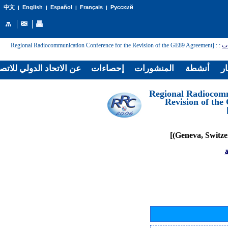
English
Español
Français
Русский
中文
|
|
|
|
: [Regional Radiocommunication Conference for the Revision of the GE89 Agreement
:
ات
ار
أنشطة
المنشورات
إحصاءات
عن الاتحاد الدولي للاتص
[Regional Radiocom
Revision of th
ة