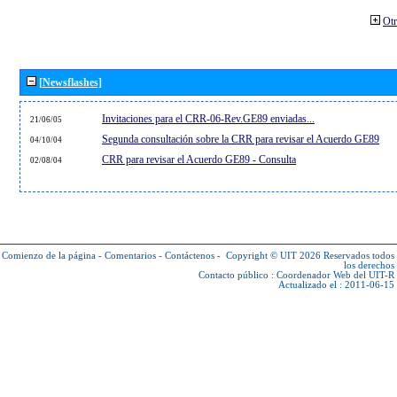
Otr
[Newsflashes]
Invitaciones para el CRR-06-Rev.GE89 enviadas...
21/06/05
Segunda consultación sobre la CRR para revisar el Acuerdo GE89
04/10/04
CRR para revisar el Acuerdo GE89 - Consulta
02/08/04
Comienzo de la página
-
Comentarios
-
Contáctenos
-
Copyright © UIT 2026
Reservados todos
los derechos
Contacto público :
Coordenador Web del UIT-R
Actualizado el : 2011-06-15