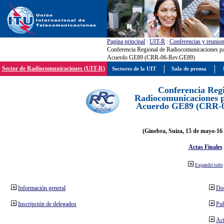
Pagína principal
:
UIT-R
:
Conferencias y reunio
Conferencia Regional de Radiocomunicaciones par
Acuerdo GE89 (CRR-06-Rev.GE89)
Sector de Radiocomunicaciones (UIT-R)
Sectores de la UIT
Sala de prensa
Conferencia Reg
Radiocomunicaciones pa
Acuerdo GE89 (CRR-
(Ginebra, Suiza, 15 de mayo-16 
Actas Finales
Expandir todo
Información general
Do
Inscripción de delegados
Pub
Act