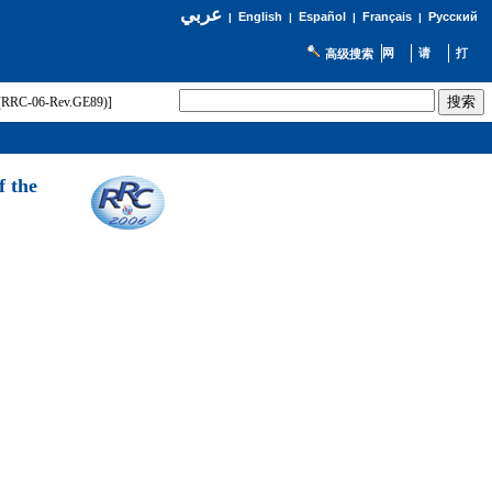
عربي
English
Español
Français
Русский
|
|
|
|
高级搜索
t (RRC-06-Rev.GE89)]
f the