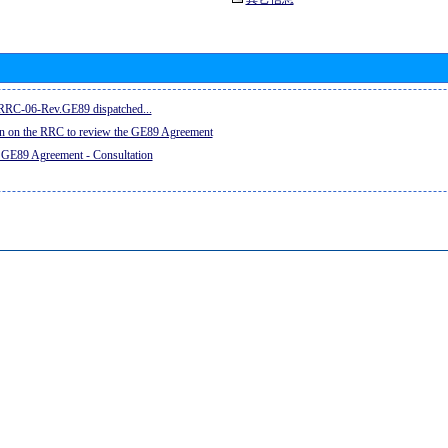
e RRC-06-Rev.GE89 dispatched...
on on the RRC to review the GE89 Agreement
 GE89 Agreement - Consultation