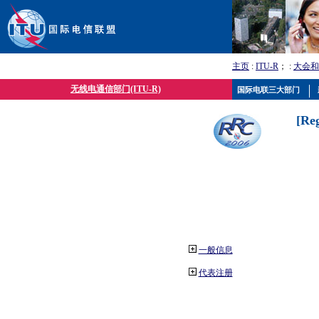
主页
:
ITU-R
； :
大会和
无线电通信部门(ITU-R)
国际电联三大部门
[Re
一般信息
代表注册