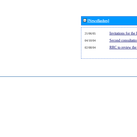
[Newsflashes]
Invitations for th
21/06/05
Second consultati
04/10/04
RRC to review the
02/08/04