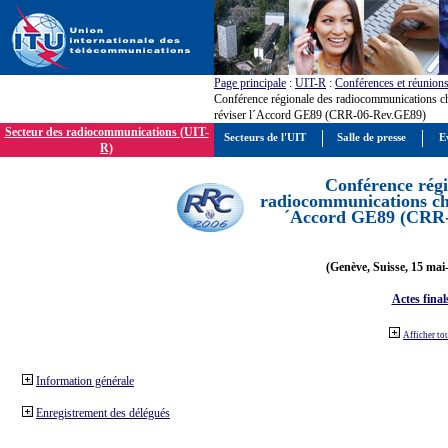
Page principale
:
UIT-R
:
Conférences et réunion
Conférence régionale des radiocommunications c
réviser l´Accord GE89 (CRR-06-Rev.GE89)
Secteur des radiocommunications (UIT-
Secteurs de l'UIT
Salle de presse
E
R)
Conférence régi
radiocommunications cha
´Accord GE89 (CRR
(Genève, Suisse, 15 mai
Actes final
Afficher to
Information générale
Enregistrement des délégués