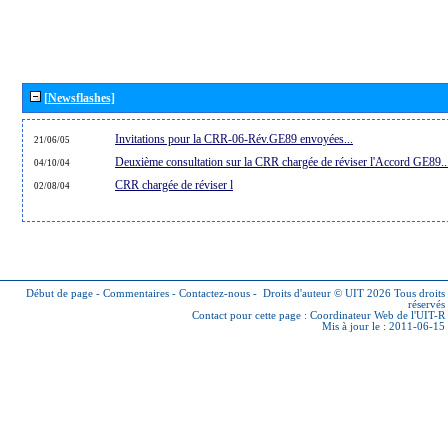
[Newsflashes]
Invitations pour la CRR-06-Rév.GE89 envoyées...
21/06/05
Deuxième consultation sur la CRR chargée de réviser l'Accord GE89..
04/10/04
CRR chargée de réviser l
02/08/04
Début de page
-
Commentaires
-
Contactez-nous
-
Droits d'auteur © UIT 2026
Tous droits
réservés
Contact pour cette page :
Coordinateur Web de l'UIT-R
Mis à jour le : 2011-06-15