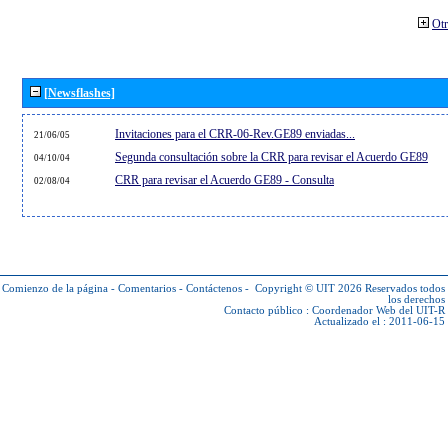
Otr
[Newsflashes]
Invitaciones para el CRR-06-Rev.GE89 enviadas...
21/06/05
Segunda consultación sobre la CRR para revisar el Acuerdo GE89
04/10/04
CRR para revisar el Acuerdo GE89 - Consulta
02/08/04
Comienzo de la página
-
Comentarios
-
Contáctenos
-
Copyright © UIT 2026
Reservados todos
los derechos
Contacto público :
Coordenador Web del UIT-R
Actualizado el : 2011-06-15