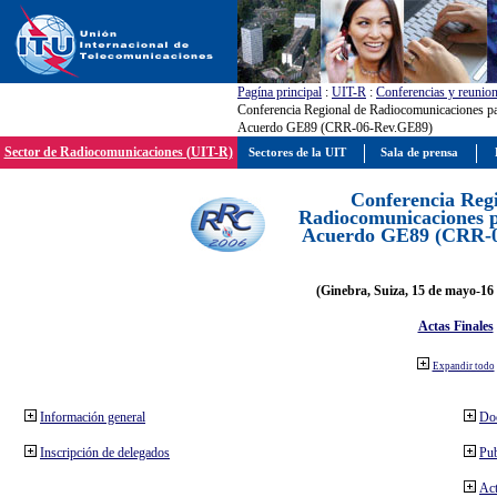
Pagína principal
:
UIT-R
:
Conferencias y reunio
Conferencia Regional de Radiocomunicaciones par
Acuerdo GE89 (CRR-06-Rev.GE89)
Sector de Radiocomunicaciones (UIT-R)
Sectores de la UIT
Sala de prensa
Conferencia Reg
Radiocomunicaciones pa
Acuerdo GE89 (CRR-
(Ginebra, Suiza, 15 de mayo-16 
Actas Finales
Expandir todo
Información general
Do
Inscripción de delegados
Pub
Act