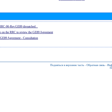
e RRC-06-Rev.GE89 dispatched...
on on the RRC to review the GE89 Agreement
 GE89 Agreement - Consultation
Подняться в верхнюю часть
-
Обратная связь
-
Инф
П