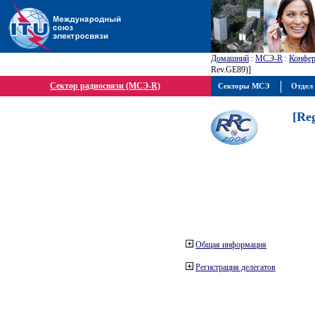
Домашний
:
МСЭ-R
:
Конфер
Rev.GE89)]
Сектор радиосвязи (МСЭ-R)
Секторы МСЭ
Отдел 
[Re
Общая информация
Регистрация делегатов