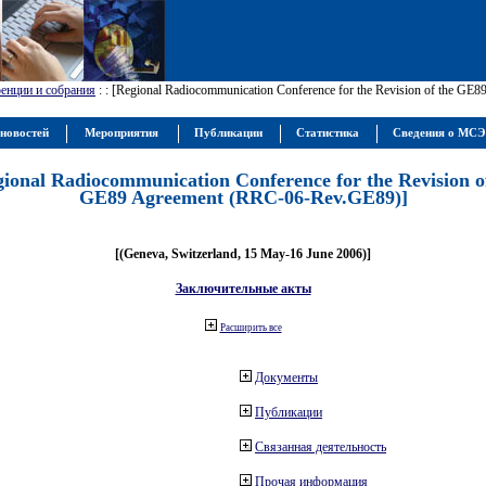
енции и собрания
:
: [Regional Radiocommunication Conference for the Revision of the GE
новостей
Мероприятия
Публикации
Статистика
Сведения о МС
gional Radiocommunication Conference for the Revision o
GE89 Agreement (RRC-06-Rev.GE89)]
[(Geneva, Switzerland, 15 May-16 June 2006)]
Заключительные акты
Расширить все
Документы
Публикации
Связанная деятельность
Прочая информация