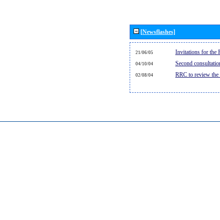
[Newsflashes]
Invitations for th
21/06/05
Second consultati
04/10/04
RRC to review the
02/08/04