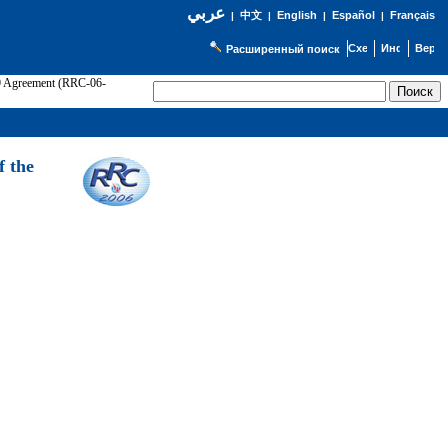
عربي
English
Español
Français
|
中文
|
|
|
Расширенный поиск
89 Agreement (RRC-06-
Э
f the