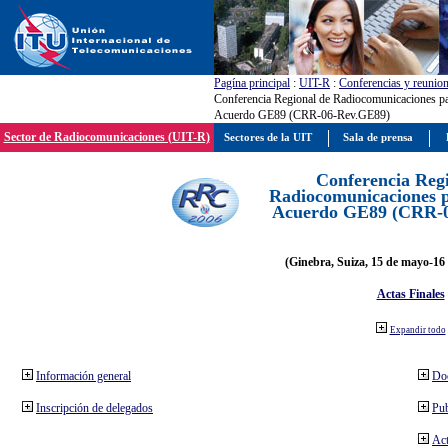
Pagína principal
:
UIT-R
:
Conferencias y reunio
Conferencia Regional de Radiocomunicaciones par
Acuerdo GE89 (CRR-06-Rev.GE89)
Sector de Radiocomunicaciones (UIT-R)
Sectores de la UIT
Sala de prensa
Conferencia Reg
Radiocomunicaciones pa
Acuerdo GE89 (CRR-
(Ginebra, Suiza, 15 de mayo-16 
Actas Finales
Expandir todo
Información general
Do
Inscripción de delegados
Pub
Act