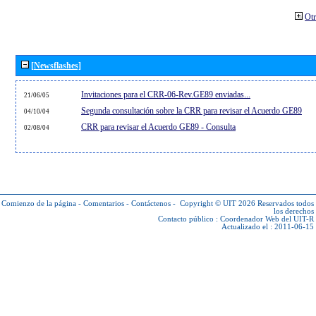
Otr
[Newsflashes]
Invitaciones para el CRR-06-Rev.GE89 enviadas...
21/06/05
Segunda consultación sobre la CRR para revisar el Acuerdo GE89
04/10/04
CRR para revisar el Acuerdo GE89 - Consulta
02/08/04
Comienzo de la página
-
Comentarios
-
Contáctenos
-
Copyright © UIT 2026
Reservados todos
los derechos
Contacto público :
Coordenador Web del UIT-R
Actualizado el : 2011-06-15