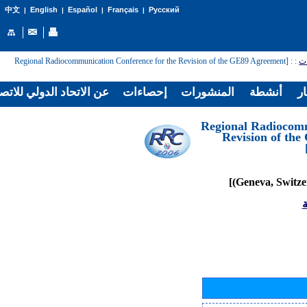
English
Español
Français
Русский
中文
|
|
|
|
: [Regional Radiocommunication Conference for the Revision of the GE89 Agreement
:
ات
ار
أنشطة
المنشورات
إحصاءات
عن الاتحاد الدولي للاتص
[Regional Radiocom
Revision of th
ة