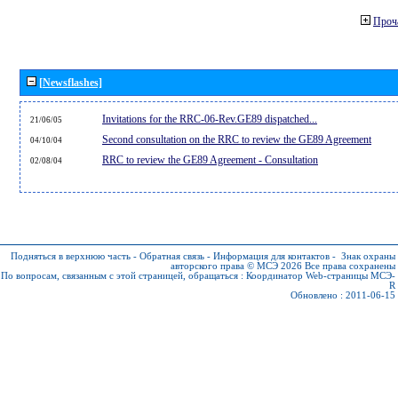
Проч
[Newsflashes]
Invitations for the RRC-06-Rev.GE89 dispatched...
21/06/05
Second consultation on the RRC to review the GE89 Agreement
04/10/04
RRC to review the GE89 Agreement - Consultation
02/08/04
Подняться в верхнюю часть
-
Обратная связь
-
Информация для контактов
-
Знак охраны
авторского права © МСЭ 2026
Все права сохранены
По вопросам, связанным с этой страницей, обращаться :
Координатор Web-страницы МСЭ-
R
Обновлено : 2011-06-15