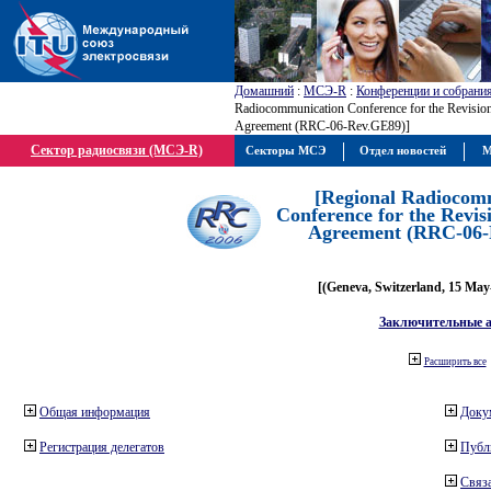
Домашний
:
МСЭ-R
:
Конференции и собрани
Radiocommunication Conference for the Revisio
Agreement (RRC-06-Rev.GE89)]
Сектор радиосвязи (МСЭ-R)
Секторы МСЭ
Отдел новостей
М
[Regional Radiocom
Conference for the Revis
Agreement (RRC-06-
[(Geneva, Switzerland, 15 May
Заключительные 
Расширить все
Общая информация
Доку
Регистрация делегатов
Публ
Связа