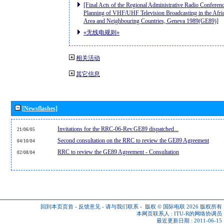
[Final Acts of the Regional Administrative Radio Conferenc
Planning of VHF/UHF Television Broadcasting in the Afri
Area and Neighbouring Countries, Geneva 1989(GE89)]
«无线电规则»
相关活动
其它信息
[Newsflashes]
Invitations for the RRC-06-Rev.GE89 dispatched...
21/06/05
Second consultation on the RRC to review the GE89 Agreement
04/10/04
RRC to review the GE89 Agreement - Consultation
02/08/04
回到本页页首
-
反馈意见
-
请与我们联系
-
版权 © 国际电联 2026
版权所有
本网页联系人 :
ITU-R的网络协调员
最近更新日期 : 2011-06-15