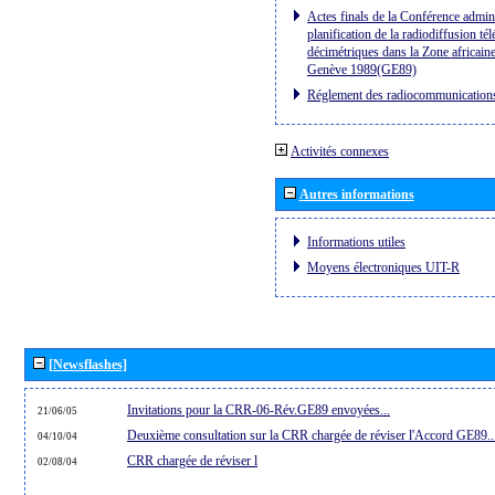
Actes finals de la Conférence admini
planification de la radiodiffusion té
décimétriques dans la Zone africaine
Genève 1989(GE89)
Réglement des radiocommunication
Activités connexes
Autres informations
Informations utiles
Moyens électroniques UIT-R
[Newsflashes]
Invitations pour la CRR-06-Rév.GE89 envoyées...
21/06/05
Deuxième consultation sur la CRR chargée de réviser l'Accord GE89..
04/10/04
CRR chargée de réviser l
02/08/04