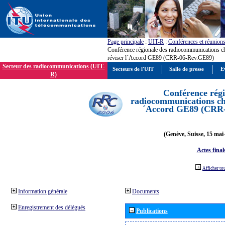
Page principale
:
UIT-R
:
Conférences et réunion
Conférence régionale des radiocommunications c
réviser l´Accord GE89 (CRR-06-Rev.GE89)
Secteur des radiocommunications (UIT-
Secteurs de l'UIT
Salle de presse
E
R)
Conférence régi
radiocommunications cha
´Accord GE89 (CRR
(Genève, Suisse, 15 mai
Actes final
Afficher to
Information générale
Documents
Enregistrement des délégués
Publications